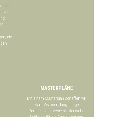
und der
n wir
und
ren –
e
en, die
ngen
MASTERPLÄNE
Mit einem Masterplan schaffen wir
klare Visionen, langfristige
Perspektiven sowie strategische
Leitlinien für die Gestaltung von